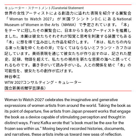
/
キュレーター・ステートメント
Curatorial Statement
世界の女性アーティストによる創造力に溢れた表現を紹介する展覧会
「Woman to Watch 2027」が米国ワシントンD.C.にあるNational
Museum of Women in the Arts（NMWA）で予定されています。「本」
をテーマに冠したその展覧会に、日本から５名のアーティストを推薦し
ました。本展は彼女たちそれぞれが知覚と思考を刺激する装置でもある
「本」に想を得て生み出した作品を紹介します。 「本は、私たちの内な
る凍った海を砕くための斧」でなくてはならないとフランツ・カフカは
記しています。美術表現を通じて彼女たちが作り出すのは、記された歴
史、記録、物語を超えて、私たちの視点を新たな思索の海へと誘ってく
れるものです。書き手がいて読み手がいる。人との関係を紡ぐ「本」の
可能性を、彼女たちの創作が広げます。
神谷幸江
WTW 2027コンサルティング・キュレーター
国立新美術館学芸課長）
Woman to Watch 2027 celebrates the imaginative and generative
expressions of women artists from around the world. Taking the book as
its point of departure, five artists from Japan present works that engage
the book as a device capable of stimulating perception and thought in
distinct ways. Franz Kafka wrote that “a book must be the axe for the
frozen sea within us.” Moving beyond recorded histories, documents,
and narratives, these artists invite us toward new seas of reflection.