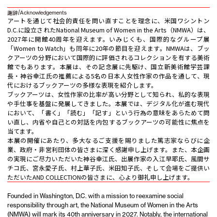
謝辞
/
Acknowledgements
アートを通じて社会的責任を問い直すことを理念に、米国ワシントン
D.C.に設立されたNational Museum of Women in the Arts（NMWA）は、
2027年に開館40周年を迎えます。いみじくも、国際的なグループ展
「Women to Watch」も同年に20年の節目を迎えます。NMWAは、ブッ
クアーツの分野において国際的に評価されるコレクションを有する美術
館でもあります。本展は、その記念展に先駆け、国立新美術館学芸課
長・神谷幸江氏の推薦による5名の日本人女性作家の作品を通して、現
代におけるブックアーツの多様な表現を紹介します。
ブックアーツは、女性作家の比率が高い分野として知られ、私的な表現
や手仕事を基盤に発展してきました。本展では、デジタル化が進む現代
において、「書く」「読む」「記す」という行為の意味をあらためて問
い直し、内省や自己との対話を内包するブックアーツの可能性に焦点を
当てます。
本展の開催にあたり、多大なるご支援を賜りました篤志家ならびに企
業、政府・非営利団体の皆さまに深く感謝申し上げます。また、本企画
の実現にご尽力いただいた神谷幸江氏、出展作家の入江早耶氏、風間サ
チコ氏、宮永愛子氏、村上華子氏、米田知子氏、そして会場をご提供い
ただいたAND COLLECTIONの皆さまに、心より御礼申し上げます。
Founded in Washington, D.C. with a mission to reexamine social
responsibility through art, the National Museum of Women in the Arts
(NMWA) will mark its 40th anniversary in 2027. Notably, the international